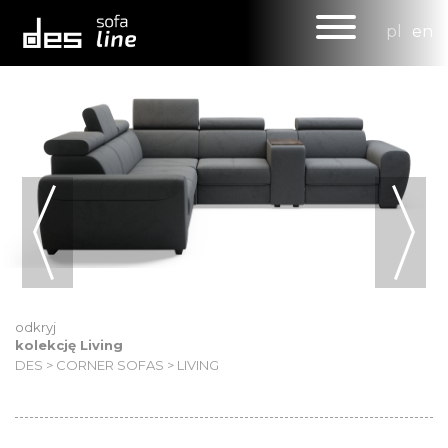
pl
en
odkryj
kolekcję Living
DES
>
CORNER SOFAS
>
LIVING